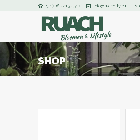
+31(0)6 421 32 510
info@ruachstyle.nl
Ma
SHOP