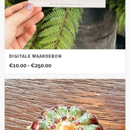
DIGITALE WAARDEBON
Prijsklasse:
€
10.00
-
€
250.00
€10.00
tot
€250.00