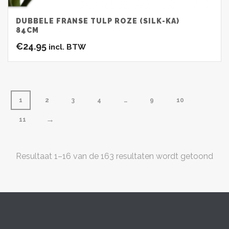
DUBBELE FRANSE TULP ROZE (SILK-KA)
84CM
€
24.95
incl. BTW
1
2
3
4
…
9
10
→
11
Resultaat 1–16 van de 163 resultaten wordt getoond