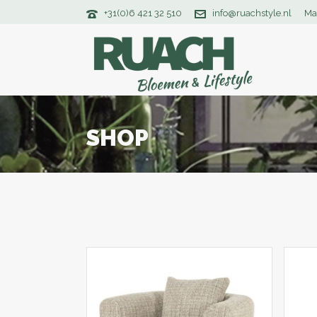
+31(0)6 421 32 510
info@ruachstyle.nl
Ma
SHOP