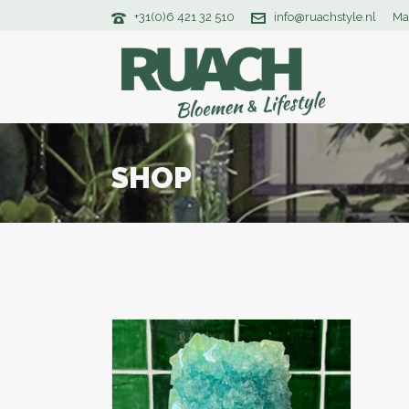
+31(0)6 421 32 510
info@ruachstyle.nl
Ma
SHOP