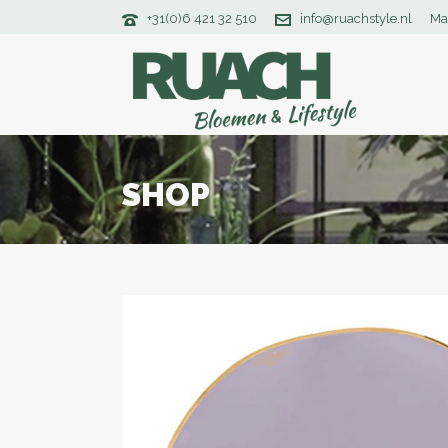
+31(0)6 421 32 510
info@ruachstyle.nl
Ma
SHOP