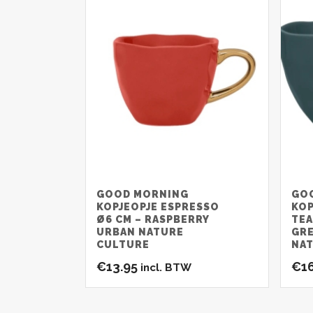
GOOD MORNING
GO
KOPJEOPJE ESPRESSO
KOP
Ø6 CM – RASPBERRY
TEA
URBAN NATURE
GR
CULTURE
NA
€
13.95
€
1
incl. BTW