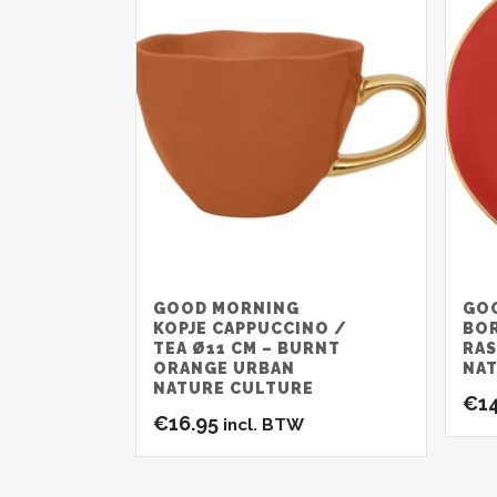
GOOD MORNING
GO
KOPJE CAPPUCCINO /
BOR
TEA Ø11 CM – BURNT
RAS
ORANGE URBAN
NA
NATURE CULTURE
€
1
€
16.95
incl. BTW