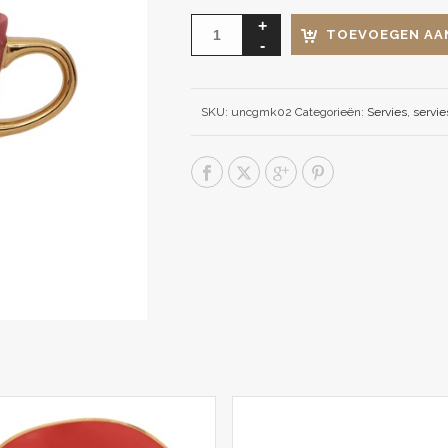
TOEVOEGEN AA
SKU:
uncgmk02
Categorieën:
Servies
,
servie