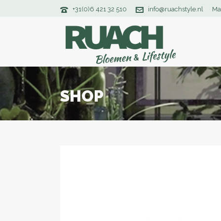
+31(0)6 421 32 510
info@ruachstyle.nl
Ma
SHOP