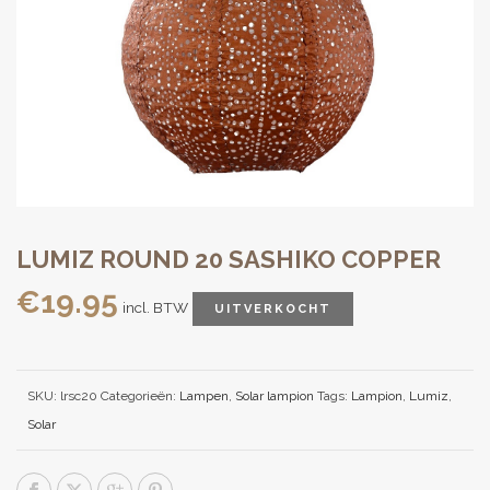
LUMIZ ROUND 20 SASHIKO COPPER
€
19.95
incl. BTW
UITVERKOCHT
SKU:
lrsc20
Categorieën:
Lampen
,
Solar lampion
Tags:
Lampion
,
Lumiz
,
Solar