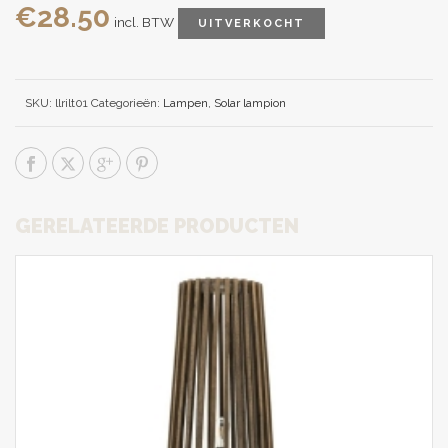
€
28.50
incl. BTW
UITVERKOCHT
SKU:
llrilt01
Categorieën:
Lampen
,
Solar lampion
GERELATEERDE PRODUCTEN