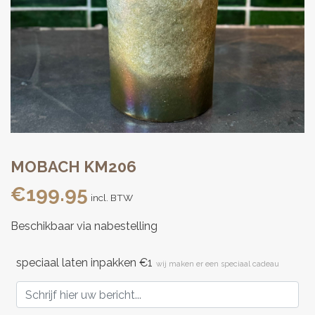
MOBACH KM206
€
199.95
incl. BTW
Beschikbaar via nabestelling
speciaal laten inpakken €1
wij maken er een speciaal cadeau