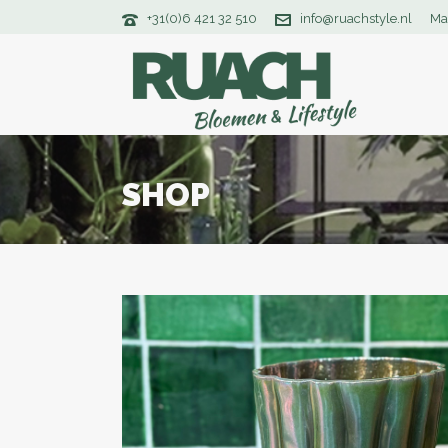
+31(0)6 421 32 510
info@ruachstyle.nl
Ma
SHOP