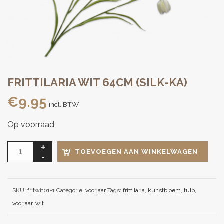
FRITTILARIA WIT 64CM (SILK-KA)
€
9.95
incl. BTW
Op voorraad
TOEVOEGEN AAN WINKELWAGEN
SKU:
fritwit01-1
Categorie:
voorjaar
Tags:
frittilaria
,
kunstbloem
,
tulp
,
voorjaar
,
wit