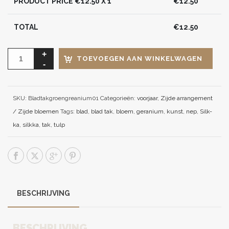
PRODUCT PRICE €
12.50
X 1
€
12.50
TOTAL
€
12.50
TOEVOEGEN AAN WINKELWAGEN
SKU:
Bladtakgroengreanium01
Categorieën:
voorjaar
,
Zijde arrangement
/ Zijde bloemen
Tags:
blad
,
blad tak
,
bloem
,
geranium
,
kunst
,
nep
,
Silk-
ka
,
silkka
,
tak
,
tulp
BESCHRIJVING
BESCHRIJVING