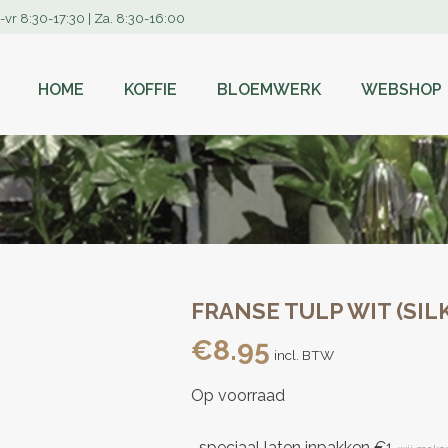
-vr 8:30-17:30 | Za. 8:30-16:00
HOME
KOFFIE
BLOEMWERK
WEBSHOP
FRANSE TULP WIT (SIL
€
8.95
incl. BTW
Op voorraad
speciaal laten inpakken €1