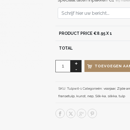
wij maken
PRODUCT PRICE €
8.95
X 1
TOTAL
TOEVOEGEN AA
SKU:
Tulpwit-1
Categorieën:
voorjaar
,
Zijde a
fransetulp
,
kunst
,
nep
,
Silk-ka
,
silkka
,
tulp