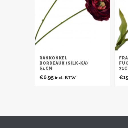
RANKONKEL
FRA
BORDEAUX (SILK-KA)
FUC
64CM
71
€
6.95
€
1
incl. BTW