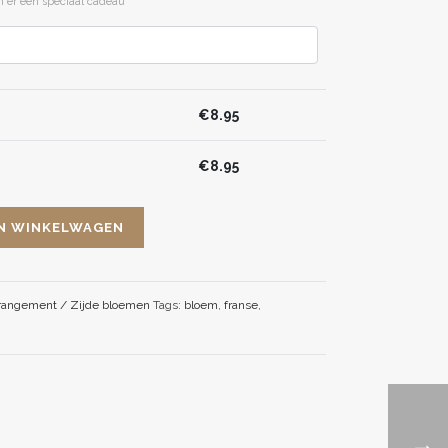
 er een speciaal cadeau
€
8.95
€
8.95
N WINKELWAGEN
rrangement / Zijde bloemen
Tags:
bloem
,
franse
,