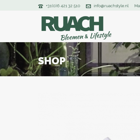
+31(0)6 421 32 510
info@ruachstyle.nl
Ma
SHOP