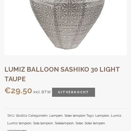
LUMIZ BALLOON SASHIKO 30 LIGHT
TAUPE
€
29.50
incl. BTW
UITVERKOCHT
SKU:
llbslt01
Categorieën:
Lampen
,
Solar lampion
Tags:
Lampion
,
Lumiz
,
Lumiz lampion
,
Sola lampion
,
Solalampion
,
Solar
,
Solar lampen
,
solarlampen