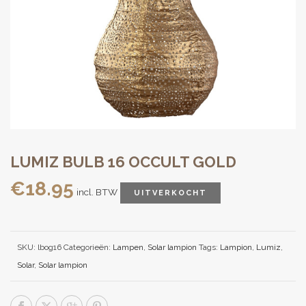
LUMIZ BULB 16 OCCULT GOLD
€
18.95
incl. BTW
UITVERKOCHT
SKU:
lbog16
Categorieën:
Lampen
,
Solar lampion
Tags:
Lampion
,
Lumiz
,
Solar
,
Solar lampion