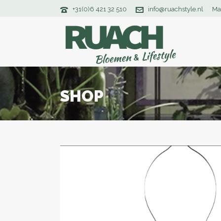
+31(0)6 421 32 510
info@ruachstyle.nl
Ma
SHOP