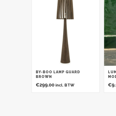
BY-BOO LAMP GUARD
LUM
BROWN
MO
€
299.00
€
9
incl. BTW