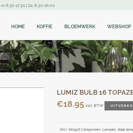
-vr 8:30-17:30 | Za. 8:30-16:00
HOME
KOFFIE
BLOEMWERK
WEBSHOP
LUMIZ BULB 16 TOPAZ
€
18.95
incl. BTW
UITVERK
SKU:
lbtsg16
Categorieën:
Lampen
,
Solar lam