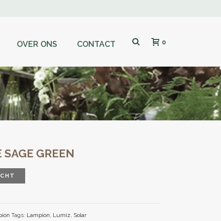
0
OVER ONS
CONTACT
E SAGE GREEN
OCHT
pion
Tags:
Lampion
,
Lumiz
,
Solar