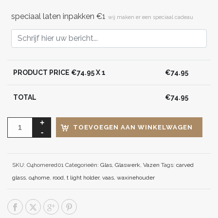
speciaal laten inpakken €1
wij maken er een speciaal cadeau
PRODUCT PRICE €
74.95
X 1
€
74.95
TOTAL
€
74.95
TOEVOEGEN AAN WINKELWAGEN
SKU:
O4homered01
Categorieën:
Glas
,
Glaswerk
,
Vazen
Tags:
carved
glass
,
o4home
,
rood
,
t light holder
,
vaas
,
waxinehouder