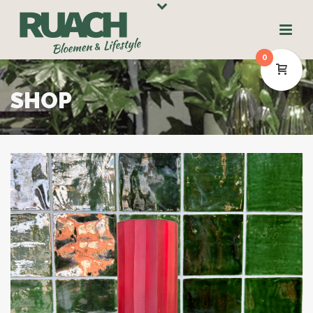
0
SHOP