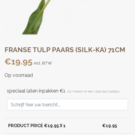
FRANSE TULP PAARS (SILK-KA) 71CM
€
19.95
incl. BTW
Op voorraad
speciaal laten inpakken €1
wij maken er een speciaal cadeau
PRODUCT PRICE €
19.95
X 1
€
19.95