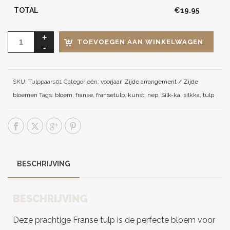
TOTAL
€
19.95
TOEVOEGEN AAN WINKELWAGEN
SKU:
Tulppaars01
Categorieën:
voorjaar
,
Zijde arrangement / Zijde
bloemen
Tags:
bloem
,
franse
,
fransetulp
,
kunst
,
nep
,
Silk-ka
,
silkka
,
tulp
BESCHRIJVING
BESCHRIJVING
Deze prachtige Franse tulp is de perfecte bloem voor