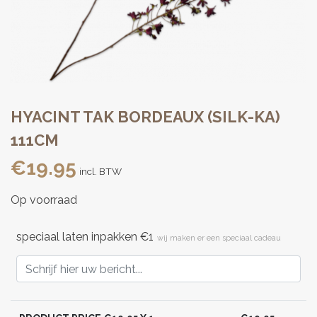
HYACINT TAK BORDEAUX (SILK-KA)
111CM
€
19.95
incl. BTW
Op voorraad
speciaal laten inpakken €1
wij maken er een speciaal cadeau