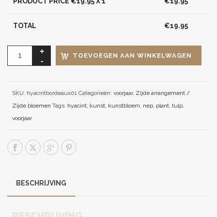
PRODUCT PRICE €
19.95
X 1
€
19.95
TOTAL
€
19.95
TOEVOEGEN AAN WINKELWAGEN
SKU:
hyacintbordeaux01
Categorieën:
voorjaar
,
Zijde arrangement /
Zijde bloemen
Tags:
hyacint
,
kunst
,
kunstbloem
,
nep
,
plant
,
tulp
,
voorjaar
BESCHRIJVING
BESCHRIJVING