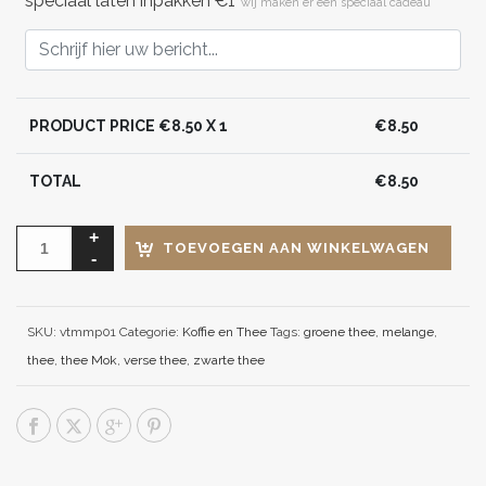
speciaal laten inpakken €1
wij maken er een speciaal cadeau
PRODUCT PRICE €
8.50
X 1
€
8.50
TOTAL
€
8.50
TOEVOEGEN AAN WINKELWAGEN
SKU:
vtmmp01
Categorie:
Koffie en Thee
Tags:
groene thee
,
melange
,
thee
,
thee Mok
,
verse thee
,
zwarte thee