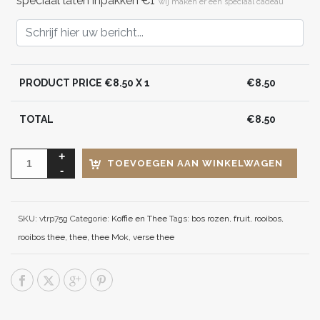
speciaal laten inpakken €1
wij maken er een speciaal cadeau
PRODUCT PRICE €
8.50
X 1
€
8.50
TOTAL
€
8.50
TOEVOEGEN AAN WINKELWAGEN
SKU:
vtrp75g
Categorie:
Koffie en Thee
Tags:
bos rozen
,
fruit
,
rooibos
,
rooibos thee
,
thee
,
thee Mok
,
verse thee