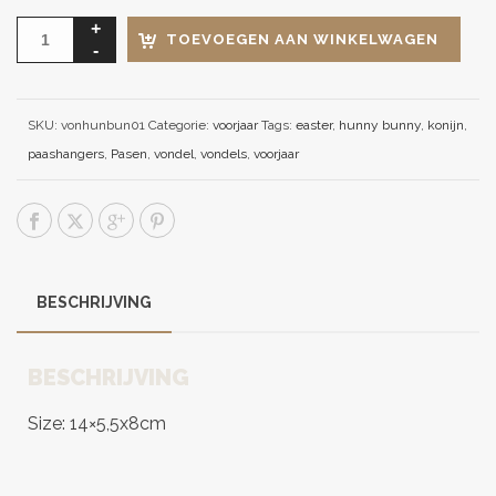
TOEVOEGEN AAN WINKELWAGEN
SKU:
vonhunbun01
Categorie:
voorjaar
Tags:
easter
,
hunny bunny
,
konijn
,
paashangers
,
Pasen
,
vondel
,
vondels
,
voorjaar
BESCHRIJVING
BESCHRIJVING
Size: 14×5,5x8cm